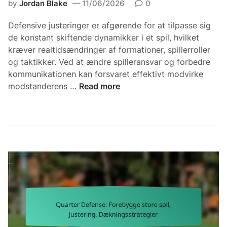
by
Jordan Blake
11/06/2026
0
e
n
r
g
Defensive justeringer er afgørende for at tilpasse sig
j
s
de konstant skiftende dynamikker i et spil, hvilket
u
o
kræver realtidsændringer af formationer, spillerroller
s
p
og taktikker. Ved at ændre spilleransvar og forbedre
t
g
kommunikationen kan forsvaret effektivt modvirke
e
a
D
modstanderens …
Read more
r
v
e
i
e
f
n
r
e
g
,
n
,
K
s
D
o
i
æ
r
v
k
t
e
n
a
j
i
f
u
n
s
s