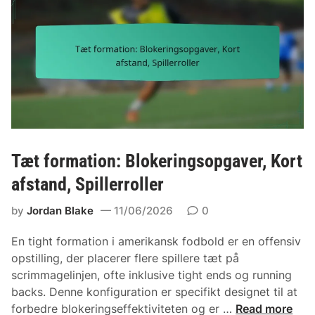
r
æ
i
e
g
l
t
e
l
F
l
e
o
s
r
r
e
a
s
n
v
s
a
v
r
Tæt formation: Blokeringsopgaver, Kort
a
:
r
afstand, Spillerroller
L
,
ø
by
Jordan Blake
11/06/2026
0
J
b
u
-
En tight formation i amerikansk fodbold er en offensiv
s
o
opstilling, der placerer flere spillere tæt på
t
g
scrimmagelinjen, ofte inklusive tight ends og running
e
p
backs. Denne konfiguration er specifikt designet til at
r
a
T
forbedre blokeringseffektiviteten og er …
Read more
i