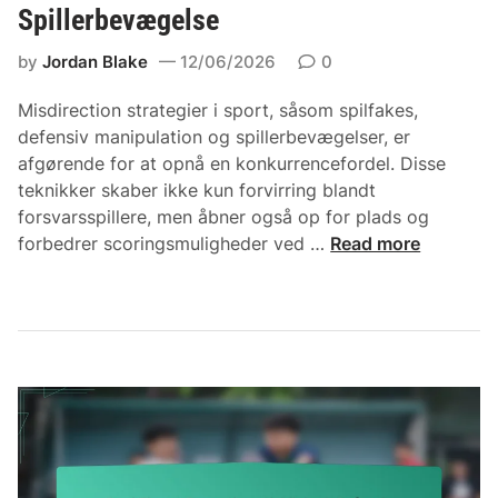
Spillerbevægelse
by
Jordan Blake
12/06/2026
0
Misdirection strategier i sport, såsom spilfakes,
defensiv manipulation og spillerbevægelser, er
afgørende for at opnå en konkurrencefordel. Disse
teknikker skaber ikke kun forvirring blandt
forsvarsspillere, men åbner også op for plads og
M
forbedrer scoringsmuligheder ved …
Read more
i
s
d
i
r
e
c
t
i