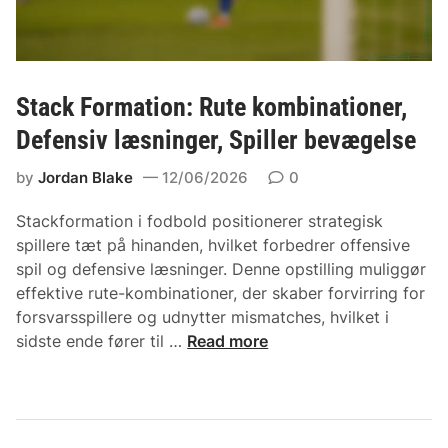
:
e
t
L
l
r
ø
s
a
b
e
t
d
Stack Formation: Rute kombinationer,
e
e
Defensiv læsninger, Spiller bevægelse
g
f
i
e
by
Jordan Blake
12/06/2026
0
e
n
r
s
Stackformation i fodbold positionerer strategisk
,
i
spillere tæt på hinanden, hvilket forbedrer offensive
S
v
spil og defensive læsninger. Denne opstilling muliggør
p
,
effektive rute-kombinationer, der skaber forvirring for
i
S
forsvarsspillere og udnytter mismatches, hvilket i
l
p
S
sidste ende fører til …
Read more
l
i
t
e
l
a
r
l
c
p
e
k