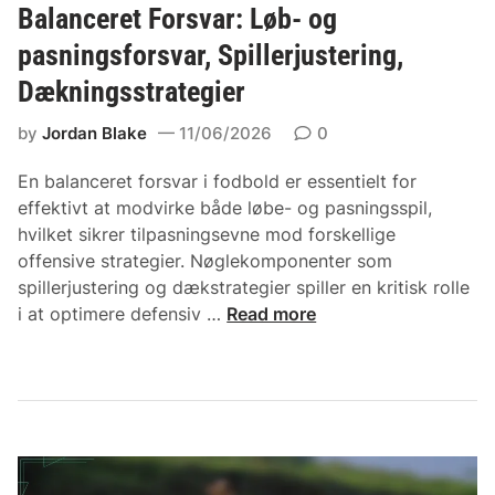
æ
r
Balanceret Forsvar: Løb- og
s
b
pasningsforsvar, Spillerjustering,
n
a
i
Dækningsstrategier
c
n
k
by
Jordan Blake
11/06/2026
0
g
c
e
o
En balanceret forsvar i fodbold er essentielt for
r
n
effektivt at modvirke både løbe- og pasningsspil,
,
t
hvilket sikrer tilpasningsevne mod forskellige
S
a
offensive strategier. Nøglekomponenter som
p
i
spillerjustering og dækstrategier spiller en kritisk rolle
i
n
B
i at optimere defensiv …
Read more
l
m
a
l
e
l
e
n
a
r
t
n
b
,
c
e
S
e
v
p