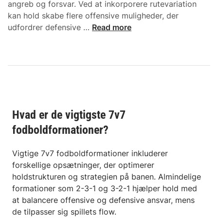
l
s
angreb og forsvar. Ved at inkorporere rutevariation
e
t
kan hold skabe flere offensive muligheder, der
r
o
D
udfordrer defensive …
Read more
,
r
i
j
e
a
u
s
m
s
p
a
t
i
n
e
l
t
r
,
f
Hvad er de vigtigste 7v7
i
J
o
fodboldformationer?
n
u
r
g
s
m
s
Vigtige 7v7 fodboldformationer inkluderer
t
a
t
forskellige opsætninger, der optimerer
e
t
e
holdstrukturen og strategien på banen. Almindelige
r
i
k
formationer som 2-3-1 og 3-2-1 hjælper hold med
i
o
n
at balancere offensive og defensive ansvar, mens
n
n
i
de tilpasser sig spillets flow.
g
: