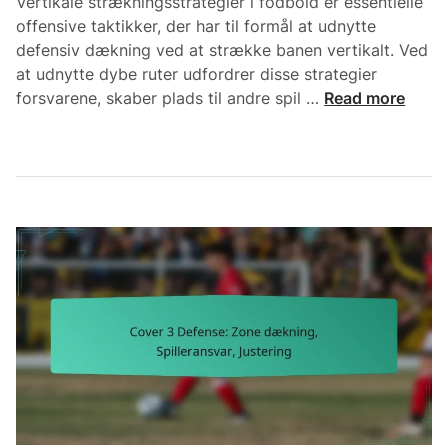
Vertikale strækningsstrategier i fodbold er essentielle
æ
n
offensive taktikker, der har til formål at udnytte
k
g
defensiv dækning ved at strække banen vertikalt. Ved
n
,
at udnytte dybe ruter udfordrer disse strategier
i
P
V
forsvarene, skaber plads til andre spil …
Read more
n
a
e
g
s
r
s
n
t
m
i
i
u
n
k
l
g
a
i
s
l
g
m
e
h
u
s
e
l
t
d
i
r
e
g
æ
r
h
k
e
n
d