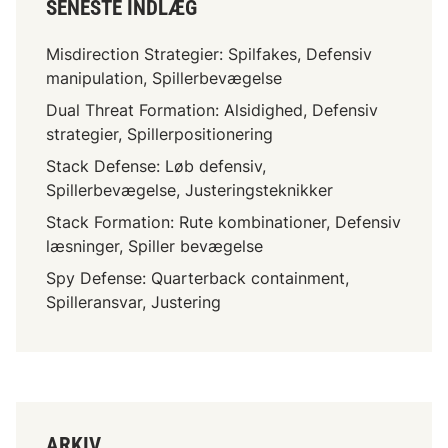
SENESTE INDLÆG
l
u
Misdirection Strategier: Spilfakes, Defensiv
t
manipulation, Spillerbevægelse
n
Dual Threat Formation: Alsidighed, Defensiv
i
strategier, Spillerpositionering
n
g
Stack Defense: Løb defensiv,
s
Spillerbevægelse, Justeringsteknikker
t
Stack Formation: Rute kombinationer, Defensiv
a
læsninger, Spiller bevægelse
g
Spy Defense: Quarterback containment,
n
Spilleransvar, Justering
i
n
g
,
S
p
ARKIV
i