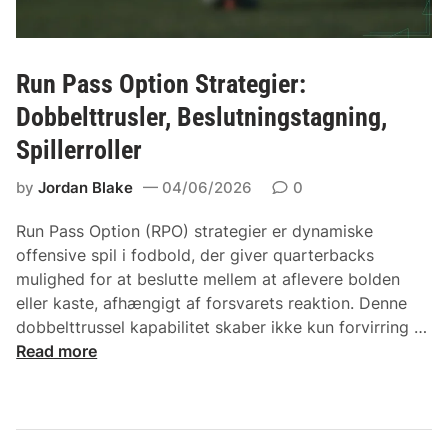
v
,
a
S
r
p
:
Run Pass Option Strategier:
i
P
Dobbelttrusler, Beslutningstagning,
l
r
l
Spillerroller
e
e
s
by
Jordan Blake
04/06/2026
0
r
s
r
t
Run Pass Option (RPO) strategier er dynamiske
o
a
offensive spil i fodbold, der giver quarterbacks
l
k
mulighed for at beslutte mellem at aflevere bolden
l
t
eller kaste, afhængigt af forsvarets reaktion. Denne
e
i
dobbelttrussel kapabilitet skaber ikke kun forvirring …
r
k
R
Read more
,
k
u
J
e
n
u
r
P
s
,
a