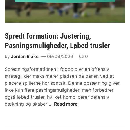
t
s
e
e
r
:
b
S
a
t
Spredt formation: Justering,
c
r
k
Pasningsmuligheder, Løbed trusler
a
-
t
by
Jordan Blake
09/06/2026
0
b
e
e
g
Spredningsformationen i fodbold er en offensiv
s
i
strategi, der maksimerer pladsen på banen ved at
l
e
placere spillerne horisontalt. Denne opsætning giver
u
r
ikke kun flere pasningsmuligheder, men forbedrer
t
i
også løbed trusler, hvilket komplicerer defensiv
n
s
S
dækning og skaber …
Read more
i
l
p
n
u
r
g
t
e
e