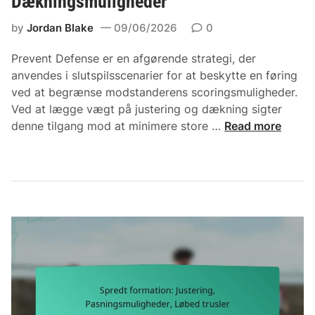
Dækningsmuligheder
:
by
Jordan Blake
09/06/2026
0
T
i
Prevent Defense er en afgørende strategi, der
m
anvendes i slutspilsscenarier for at beskytte en føring
i
ved at begrænse modstanderens scoringsmuligheder.
n
Ved at lægge vægt på justering og dækning sigter
g
P
denne tilgang mod at minimere store …
Read more
-
r
r
e
u
v
t
e
e
n
r
t
,
D
Q
e
u
f
a
e
r
n