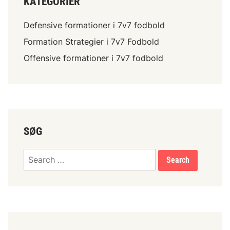
KATEGORIER
:
n
D
g
Defensive formationer i 7v7 fodbold
o
s
b
Formation Strategier i 7v7 Fodbold
s
b
Offensive formationer i 7v7 fodbold
k
e
e
l
m
t
a
t
e
r
r
u
SØG
s
l
Search
e
for:
r
,
B
e
s