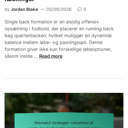
e
i
l
g
by
Jordan Blake
05/06/2026
0
n
a
i
g
y
Single back formation er en alsidig offensiv
s
opsætning i fodbold, der placerer en running back
,
bag quarterbacken, hvilket muliggør en dynamisk
s
balance mellem løbe- og pasningsspil. Denne
p
formation giver ikke kun forskellige løbeoptioner,
a
S
såsom inside …
Read more
c
i
i
n
n
g
g
l
,
e
d
B
e
a
f
c
e
k
n
F
s