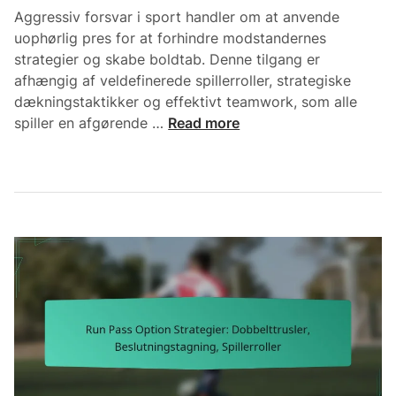
u
n
Aggressiv forsvar i sport handler om at anvende
a
y
uophørlig pres for at forhindre modstandernes
r
t
strategier og skabe boldtab. Denne tilgang er
t
t
afhængig af veldefinerede spillerroller, strategiske
e
e
dækningstaktikker og effektivt teamwork, som alle
r
l
A
spiller en afgørende …
Read more
b
s
g
a
e
g
c
a
r
k
f
e
l
s
s
æ
v
s
s
a
i
n
g
v
i
h
F
n
e
o
g
d
r
e
e
s
r
r