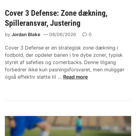
i
e
n
Cover 3 Defense: Zone dækning,
r
g
,
Spilleransvar, Justering
s
L
s
by
Jordan Blake
08/06/2026
0
ø
t
b
r
Cover 3 Defense er en strategisk zone dækning i
e
a
fodbold, der opdeler banen i tre dybe zoner, typisk
d
t
styret af safeties og cornerbacks. Denne tilgang
t
e
forbedrer ikke kun pasningsforsvaret, men muliggør
r
g
C
også effektiv støtte til …
Read more
u
i
o
s
e
v
l
r
e
e
:
r
r
D
3
y
D
b
e
e
f