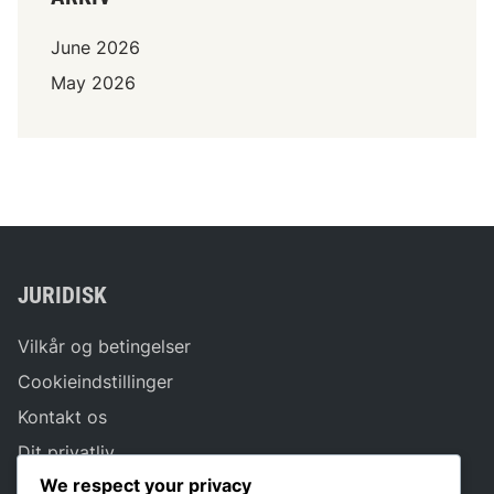
l
June 2026
l
e
May 2026
r
r
o
l
l
e
r
JURIDISK
Vilkår og betingelser
Cookieindstillinger
Kontakt os
Dit privatliv
We respect your privacy
Vores historie