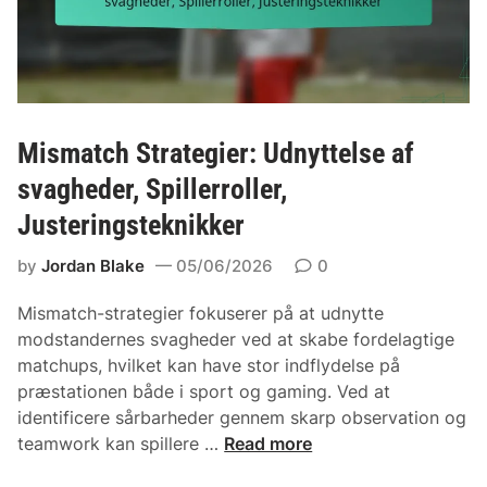
o
i
r
v
m
e
a
j
t
u
i
Mismatch Strategier: Udnyttelse af
s
o
t
svagheder, Spillerroller,
n
e
Justeringsteknikker
:
r
L
i
by
Jordan Blake
05/06/2026
0
ø
n
b
g
Mismatch-strategier fokuserer på at udnytte
e
e
modstandernes svagheder ved at skabe fordelagtige
m
r
matchups, hvilket kan have stor indflydelse på
u
præstationen både i sport og gaming. Ved at
l
identificere sårbarheder gennem skarp observation og
i
M
teamwork kan spillere …
Read more
g
i
h