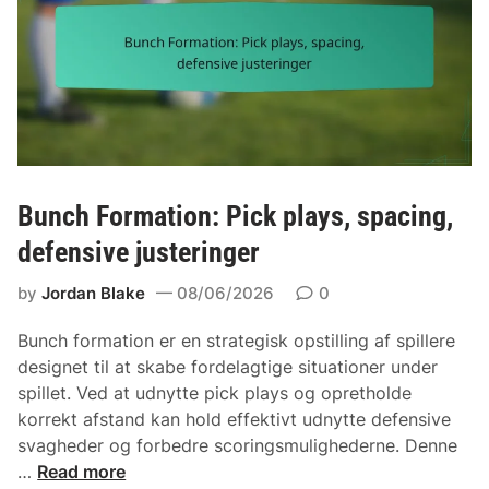
r
e
u
n
t
s
e
e
r
:
,
Z
D
o
e
n
Bunch Formation: Pick plays, spacing,
f
e
defensive justeringer
e
d
n
æ
by
Jordan Blake
08/06/2026
0
s
k
i
n
Bunch formation er en strategisk opstilling af spillere
v
i
designet til at skabe fordelagtige situationer under
d
n
spillet. Ved at udnytte pick plays og opretholde
æ
g
korrekt afstand kan hold effektivt udnytte defensive
k
,
svagheder og forbedre scoringsmulighederne. Denne
n
S
B
…
Read more