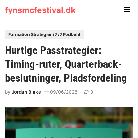
Skip
fynsmcfestival.dk
Main
to
Men
content
P
Formation Strategier i 7v7 Fodbold
o
Hurtige Passtrategier:
s
t
Timing-ruter, Quarterback-
e
beslutninger, Pladsfordeling
d
i
by
Jordan Blake
09/06/2026
0
n