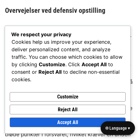
Overvejelser ved defensiv opstilling
At forstå defensiv opstilling er essentielt for at
We respect your privacy
optimere afstand i hurtige pas-situationer. Forsvar
Cookies help us improve your experience,
kan anvende forskellige strategier, såsom mand-
deliver personalized content, and analyze
til-mand eller zone-dækning, som kan påvirke,
traffic. You can choose which cookies to allow
hvordan modtagere skal positionere sig på banen.
by clicking
Customize
. Click
Accept All
to
consent or
Reject All
to decline non-essential
cookies.
I mand-til-mand dækning bør modtagere skabe så
meget separation som muligt for at udnytte deres
Customize
hastighed og smidighed. Dette kræver ofte, at de
justerer deres afstand for at sikre, at de kan bryde
Reject All
fri fra deres tildelte forsvarsspiller. I kontrast, mod
Accept All
zone-dækning, skal modtagere muligvis finde
🌐 Language ▾
bløde punkter i forsvaret, hvilket kræver en anden